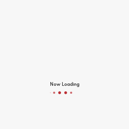
ICPD المؤتمر الدولي لرابطة أطباء
الأسنان الفلسطنيين في لبنان
Now Loading
2016-04-07
Read more
Events